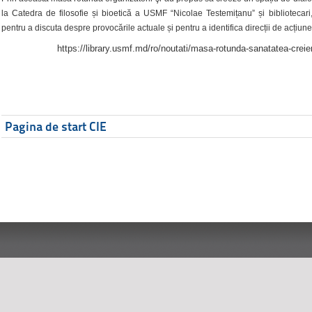
la Catedra de filosofie și bioetică a USMF “Nicolae Testemițanu” și bibliotecari,
pentru a discuta despre provocările actuale și pentru a identifica direcții de acțiune
https://library.usmf.md/ro/noutati/masa-rotunda-sanatatea-creier
Pagina de start CIE