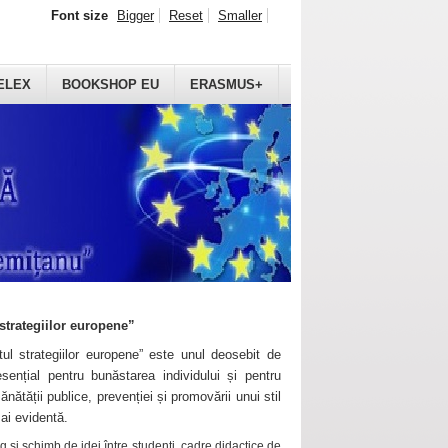
Font size
Bigger
Reset
Smaller
ELEX
BOOKSHOP EU
ERASMUS+
strategiilor europene”
ul strategiilor europene” este unul deosebit de
sențial pentru bunăstarea individului și pentru
ănătății publice, prevenției și promovării unui stil
mai evidentă.
 și schimb de idei între studenți, cadre didactice de