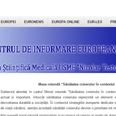
 EUROPEI
EURONEWS
EUROPA ONLINE
EUR-LEX
PR
Masa rotundă “Sănătatea creierului în contextul 
Subiectul abordat în cadrul Mesei rotunde “Sănătatea creierului în context
actual și important, întrucât sănătatea creierului reprezintă un element e
dezvoltarea durabilă a societății. În contextul strategiilor europene dedicate s
de viață sănătos, atenția acordată sănătății creierului devine o prioritate tot 
Prin această masă rotundă organizatorii şi-au propus să creeze un spațiu de dialog