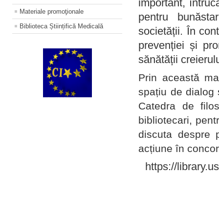
important, întruc
Materiale promoţionale
pentru bunăstar
Biblioteca Științifică Medicală
societății. În con
prevenției și pr
sănătății creierul
Prin această ma
spațiu de dialog 
Catedra de filo
bibliotecari, pent
discuta despre p
acțiune în concord
https://library.