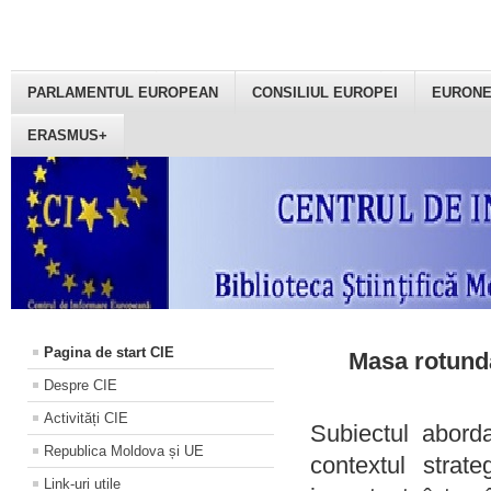
PARLAMENTUL EUROPEAN
CONSILIUL EUROPEI
EURON
ERASMUS+
Pagina de start CIE
Masa rotundă
Despre CIE
Activități CIE
Subiectul aborda
Republica Moldova și UE
contextul strat
Link-uri utile