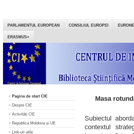
PARLAMENTUL EUROPEAN
CONSILIUL EUROPEI
EURON
ERASMUS+
Pagina de start CIE
Masa rotundă
Despre CIE
Activități CIE
Subiectul aborda
Republica Moldova și UE
contextul strat
Link-uri utile