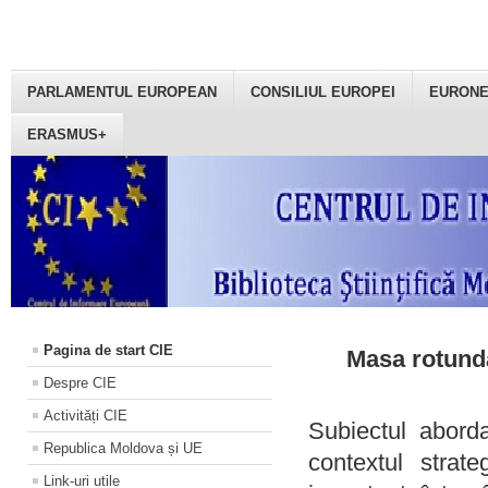
PARLAMENTUL EUROPEAN
CONSILIUL EUROPEI
EURON
ERASMUS+
Pagina de start CIE
Masa rotundă
Despre CIE
Activități CIE
Subiectul aborda
Republica Moldova și UE
contextul strat
Link-uri utile