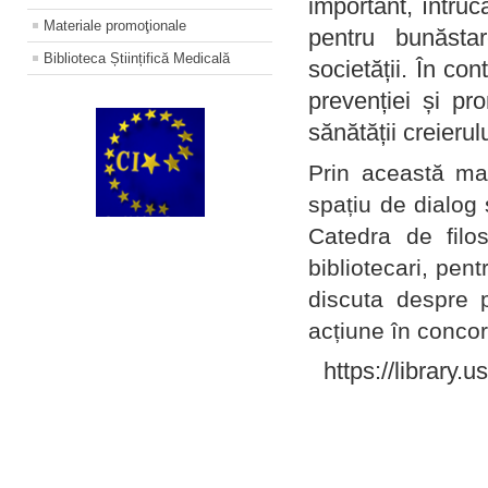
important, întruc
Materiale promoţionale
pentru bunăstar
Biblioteca Științifică Medicală
societății. În con
prevenției și pr
sănătății creierul
Prin această ma
spațiu de dialog 
Catedra de filo
bibliotecari, pent
discuta despre p
acțiune în concord
https://library.