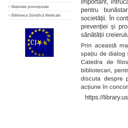
important, întruc
Materiale promoţionale
pentru bunăstar
Biblioteca Științifică Medicală
societății. În con
prevenției și pr
sănătății creierul
Prin această ma
spațiu de dialog 
Catedra de filo
bibliotecari, pent
discuta despre p
acțiune în concord
https://library.