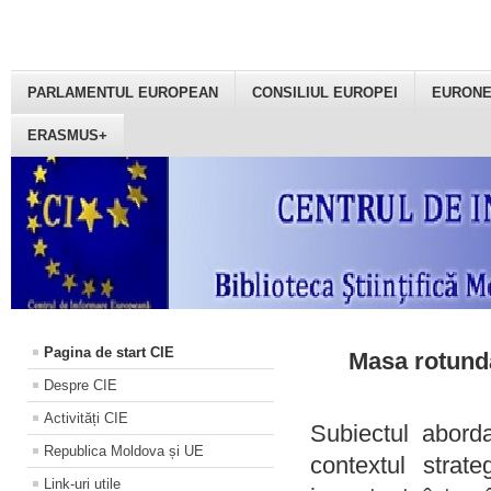
PARLAMENTUL EUROPEAN
CONSILIUL EUROPEI
EURON
ERASMUS+
Pagina de start CIE
Masa rotundă
Despre CIE
Activități CIE
Subiectul aborda
Republica Moldova și UE
contextul strat
Link-uri utile