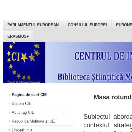
PARLAMENTUL EUROPEAN
CONSILIUL EUROPEI
EURON
ERASMUS+
Pagina de start CIE
Masa rotundă
Despre CIE
Activități CIE
Subiectul aborda
Republica Moldova și UE
contextul strat
Link-uri utile