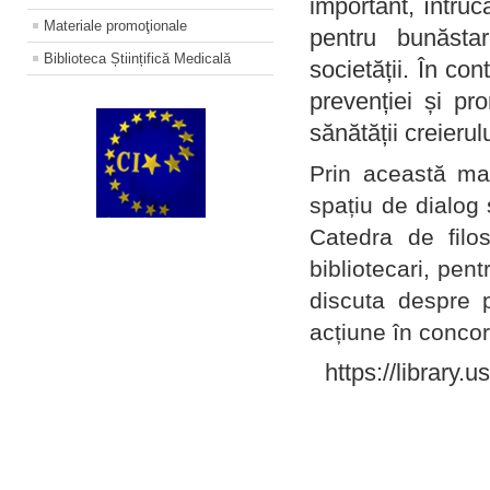
important, întruc
Materiale promoţionale
pentru bunăstar
Biblioteca Științifică Medicală
societății. În con
prevenției și pr
sănătății creierul
Prin această ma
spațiu de dialog 
Catedra de filo
bibliotecari, pent
discuta despre p
acțiune în concord
https://library.