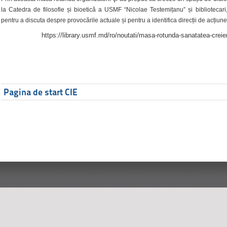
la Catedra de filosofie și bioetică a USMF “Nicolae Testemițanu” și bibliotecari,
pentru a discuta despre provocările actuale și pentru a identifica direcții de acțiune
https://library.usmf.md/ro/noutati/masa-rotunda-sanatatea-creier
Pagina de start CIE