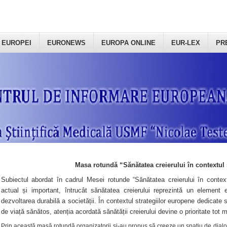
 EUROPEI
EURONEWS
EUROPA ONLINE
EUR-LEX
PR
Masa rotundă “Sănătatea creierului în contextul 
Subiectul abordat în cadrul Mesei rotunde “Sănătatea creierului în context
actual și important, întrucât sănătatea creierului reprezintă un element e
dezvoltarea durabilă a societății. În contextul strategiilor europene dedicate s
de viață sănătos, atenția acordată sănătății creierului devine o prioritate tot 
Prin această masă rotundă organizatorii şi-au propus să creeze un spațiu de dialog