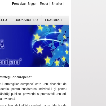
Font size
Bigger
Reset
Smaller
ELEX
BOOKSHOP EU
ERASMUS+
strategiilor europene”
ul strategiilor europene” este unul deosebit de
sențial pentru bunăstarea individului și pentru
ănătății publice, prevenției și promovării unui stil
mai evidentă.
 și schimb de idei între studenți, cadre didactice de