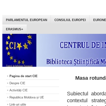
PARLAMENTUL EUROPEAN
CONSILIUL EUROPEI
EURON
ERASMUS+
Pagina de start CIE
Masa rotundă
Despre CIE
Activități CIE
Subiectul aborda
Republica Moldova și UE
contextul strat
Link-uri utile