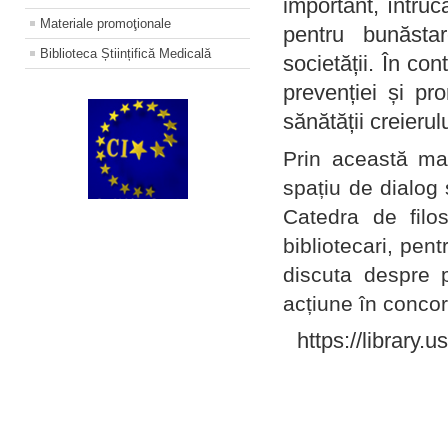
important, întruc
Materiale promoţionale
pentru bunăstar
Biblioteca Științifică Medicală
societății. În con
prevenției și pr
sănătății creierul
Prin această ma
spațiu de dialog 
Catedra de filo
bibliotecari, pent
discuta despre p
acțiune în concord
https://library.