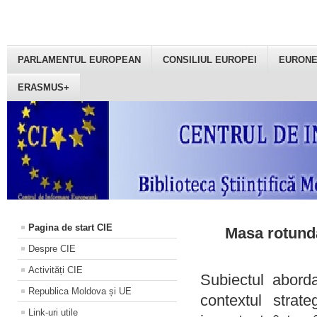
PARLAMENTUL EUROPEAN
CONSILIUL EUROPEI
EURON
ERASMUS+
Pagina de start CIE
Masa rotundă
Despre CIE
Activități CIE
Subiectul aborda
Republica Moldova și UE
contextul strat
Link-uri utile