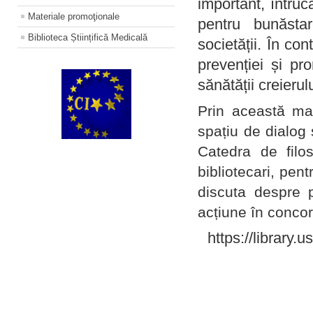
important, întruc
Materiale promoţionale
pentru bunăstar
Biblioteca Științifică Medicală
societății. În con
prevenției și pr
sănătății creierul
Prin această ma
spațiu de dialog 
Catedra de filo
bibliotecari, pent
discuta despre p
acțiune în concord
https://library.