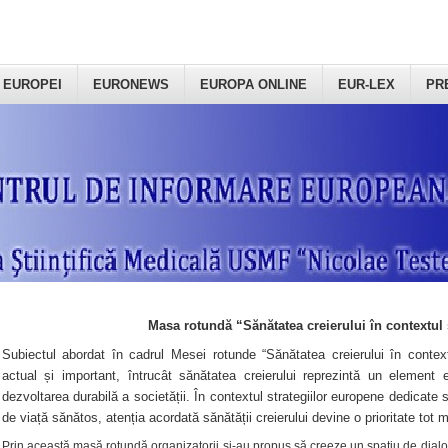
 EUROPEI
EURONEWS
EUROPA ONLINE
EUR-LEX
PR
Masa rotundă “Sănătatea creierului în contextul 
Subiectul abordat în cadrul Mesei rotunde “Sănătatea creierului în context
actual și important, întrucât sănătatea creierului reprezintă un element e
dezvoltarea durabilă a societății. În contextul strategiilor europene dedicate s
de viață sănătos, atenția acordată sănătății creierului devine o prioritate tot 
Prin această masă rotundă organizatorii şi-au propus să creeze un spațiu de dialog