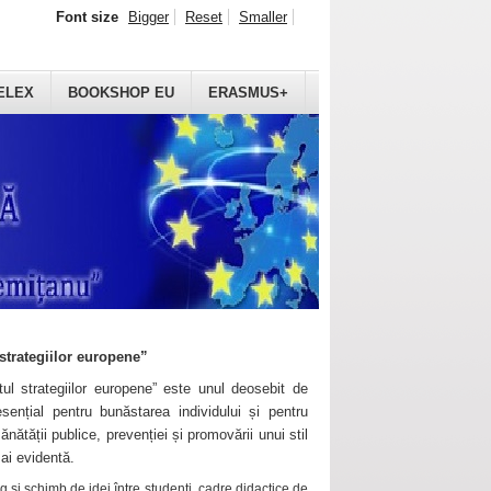
Font size
Bigger
Reset
Smaller
ELEX
BOOKSHOP EU
ERASMUS+
strategiilor europene”
ul strategiilor europene” este unul deosebit de
sențial pentru bunăstarea individului și pentru
ănătății publice, prevenției și promovării unui stil
mai evidentă.
 și schimb de idei între studenți, cadre didactice de