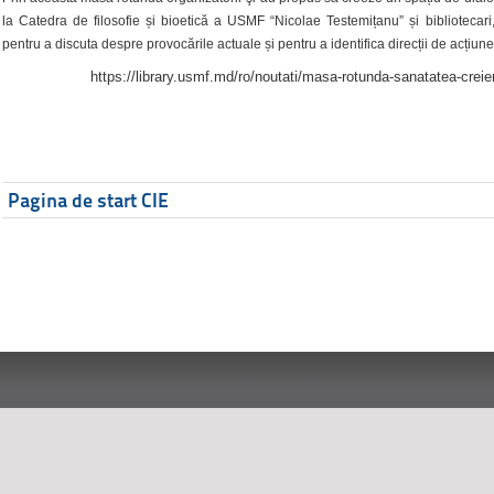
la Catedra de filosofie și bioetică a USMF “Nicolae Testemițanu” și bibliotecari,
pentru a discuta despre provocările actuale și pentru a identifica direcții de acțiune
https://library.usmf.md/ro/noutati/masa-rotunda-sanatatea-creier
Pagina de start CIE