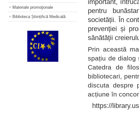
important, întruc
Materiale promoţionale
pentru bunăstar
Biblioteca Științifică Medicală
societății. În con
prevenției și pr
sănătății creierul
Prin această ma
spațiu de dialog 
Catedra de filo
bibliotecari, pent
discuta despre p
acțiune în concord
https://library.