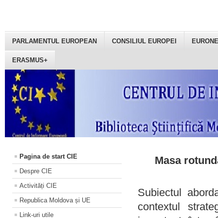
PARLAMENTUL EUROPEAN
CONSILIUL EUROPEI
EURON
ERASMUS+
Pagina de start CIE
Masa rotundă
Despre CIE
Activități CIE
Subiectul aborda
Republica Moldova și UE
contextul strat
Link-uri utile