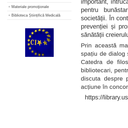
important, întruc
Materiale promoţionale
pentru bunăstar
Biblioteca Științifică Medicală
societății. În con
prevenției și pr
sănătății creierul
Prin această ma
spațiu de dialog 
Catedra de filo
bibliotecari, pent
discuta despre p
acțiune în concord
https://library.