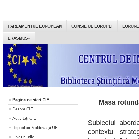
PARLAMENTUL EUROPEAN
CONSILIUL EUROPEI
EURON
ERASMUS+
Pagina de start CIE
Masa rotundă
Despre CIE
Activități CIE
Subiectul aborda
Republica Moldova și UE
contextul strat
Link-uri utile