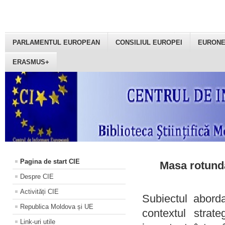
PARLAMENTUL EUROPEAN
CONSILIUL EUROPEI
EURON
ERASMUS+
Pagina de start CIE
Masa rotundă
Despre CIE
Activități CIE
Subiectul aborda
Republica Moldova și UE
contextul strat
Link-uri utile