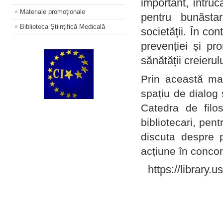
important, întruc
Materiale promoţionale
pentru bunăstar
Biblioteca Științifică Medicală
societății. În con
prevenției și pr
sănătății creierul
Prin această ma
spațiu de dialog 
Catedra de filo
bibliotecari, pent
discuta despre p
acțiune în concord
https://library.