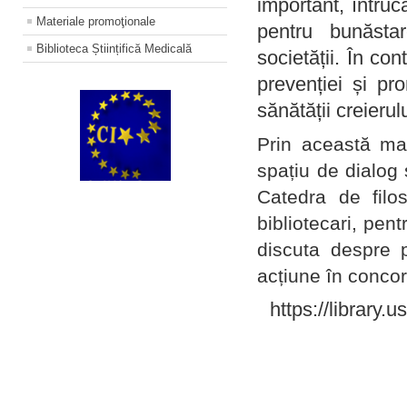
important, întruc
Materiale promoţionale
pentru bunăstar
Biblioteca Științifică Medicală
societății. În con
prevenției și pr
sănătății creierul
Prin această ma
spațiu de dialog 
Catedra de filo
bibliotecari, pent
discuta despre p
acțiune în concord
https://library.