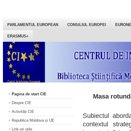
PARLAMENTUL EUROPEAN
CONSILIUL EUROPEI
EURON
ERASMUS+
Pagina de start CIE
Masa rotundă
Despre CIE
Activități CIE
Subiectul aborda
Republica Moldova și UE
contextul strat
Link-uri utile