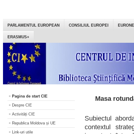
PARLAMENTUL EUROPEAN
CONSILIUL EUROPEI
EURON
ERASMUS+
Pagina de start CIE
Masa rotundă
Despre CIE
Activități CIE
Subiectul aborda
Republica Moldova și UE
contextul strat
Link-uri utile