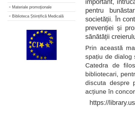
important, întruc
Materiale promoţionale
pentru bunăstar
Biblioteca Științifică Medicală
societății. În con
prevenției și pr
sănătății creierul
Prin această ma
spațiu de dialog 
Catedra de filo
bibliotecari, pent
discuta despre p
acțiune în concord
https://library.