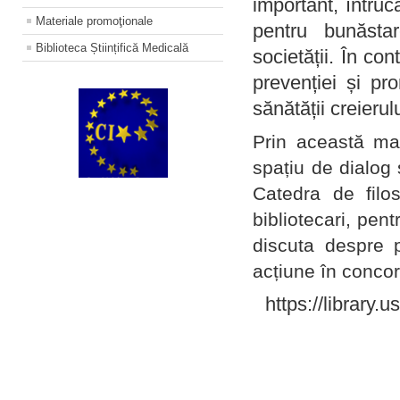
important, întruc
Materiale promoţionale
pentru bunăstar
Biblioteca Științifică Medicală
societății. În con
prevenției și pr
sănătății creierul
Prin această ma
spațiu de dialog 
Catedra de filo
bibliotecari, pent
discuta despre p
acțiune în concord
https://library.