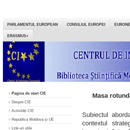
PARLAMENTUL EUROPEAN
CONSILIUL EUROPEI
EURON
ERASMUS+
Pagina de start CIE
Masa rotundă
Despre CIE
Activități CIE
Subiectul aborda
Republica Moldova și UE
contextul strat
Link-uri utile