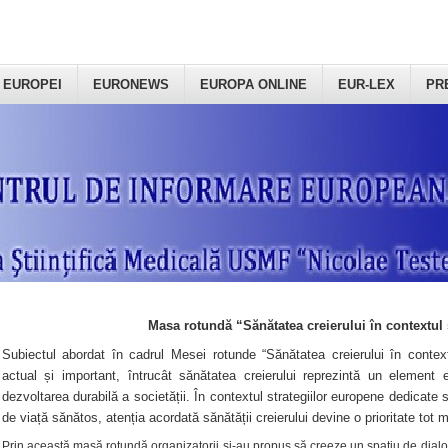
 EUROPEI
EURONEWS
EUROPA ONLINE
EUR-LEX
PR
Masa rotundă “Sănătatea creierului în contextul 
Subiectul abordat în cadrul Mesei rotunde “Sănătatea creierului în context
actual și important, întrucât sănătatea creierului reprezintă un element e
dezvoltarea durabilă a societății. În contextul strategiilor europene dedicate s
de viață sănătos, atenția acordată sănătății creierului devine o prioritate tot 
Prin această masă rotundă organizatorii şi-au propus să creeze un spațiu de dialog