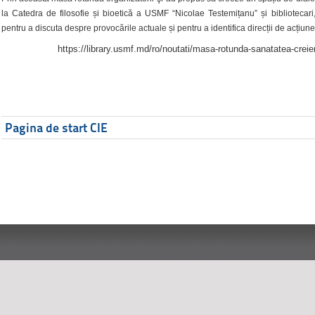
la Catedra de filosofie și bioetică a USMF “Nicolae Testemițanu” și bibliotecari,
pentru a discuta despre provocările actuale și pentru a identifica direcții de acțiune
https://library.usmf.md/ro/noutati/masa-rotunda-sanatatea-creier
Pagina de start CIE