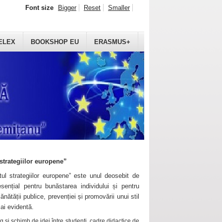
Font size
Bigger
Reset
Smaller
ELEX
BOOKSHOP EU
ERASMUS+
strategiilor europene”
ul strategiilor europene” este unul deosebit de
sențial pentru bunăstarea individului și pentru
ănătății publice, prevenției și promovării unui stil
mai evidentă.
 și schimb de idei între studenți, cadre didactice de