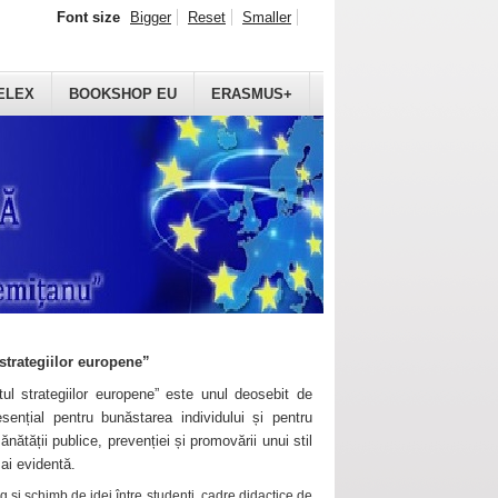
Font size
Bigger
Reset
Smaller
ELEX
BOOKSHOP EU
ERASMUS+
strategiilor europene”
ul strategiilor europene” este unul deosebit de
sențial pentru bunăstarea individului și pentru
ănătății publice, prevenției și promovării unui stil
mai evidentă.
 și schimb de idei între studenți, cadre didactice de