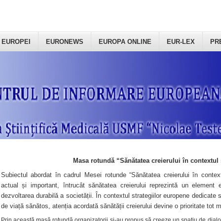
 EUROPEI
EURONEWS
EUROPA ONLINE
EUR-LEX
PR
Masa rotundă “Sănătatea creierului în contextul 
Subiectul abordat în cadrul Mesei rotunde “Sănătatea creierului în context
actual și important, întrucât sănătatea creierului reprezintă un element e
dezvoltarea durabilă a societății. În contextul strategiilor europene dedicate s
de viață sănătos, atenția acordată sănătății creierului devine o prioritate tot 
Prin această masă rotundă organizatorii şi-au propus să creeze un spațiu de dialog