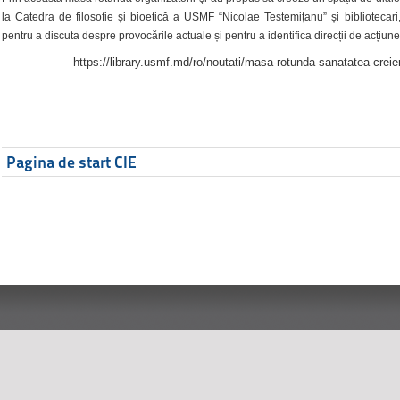
la Catedra de filosofie și bioetică a USMF “Nicolae Testemițanu” și bibliotecari,
pentru a discuta despre provocările actuale și pentru a identifica direcții de acțiune
https://library.usmf.md/ro/noutati/masa-rotunda-sanatatea-creier
Pagina de start CIE