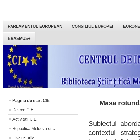
PARLAMENTUL EUROPEAN
CONSILIUL EUROPEI
EURON
ERASMUS+
Pagina de start CIE
Masa rotundă
Despre CIE
Activități CIE
Subiectul aborda
Republica Moldova și UE
contextul strat
Link-uri utile