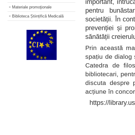
important, întruc
Materiale promoţionale
pentru bunăstar
Biblioteca Științifică Medicală
societății. În con
prevenției și pr
sănătății creierul
Prin această ma
spațiu de dialog 
Catedra de filo
bibliotecari, pent
discuta despre p
acțiune în concord
https://library.