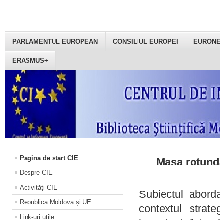
PARLAMENTUL EUROPEAN
CONSILIUL EUROPEI
EURON
ERASMUS+
Pagina de start CIE
Masa rotundă
Despre CIE
Activități CIE
Subiectul aborda
Republica Moldova și UE
contextul strat
Link-uri utile