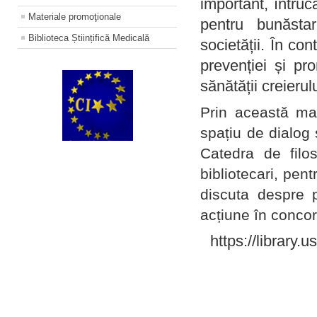
important, întruc
Materiale promoţionale
pentru bunăstar
Biblioteca Științifică Medicală
societății. În con
prevenției și pr
sănătății creierul
Prin această ma
spațiu de dialog 
Catedra de filo
bibliotecari, pent
discuta despre p
acțiune în concord
https://library.