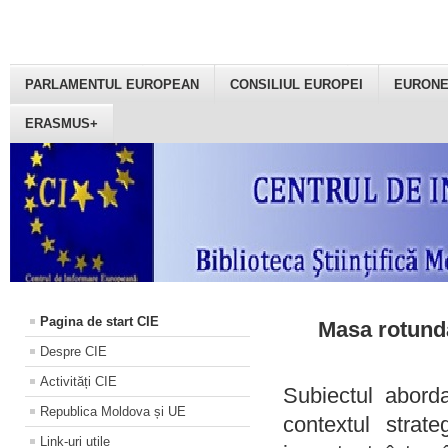
PARLAMENTUL EUROPEAN
CONSILIUL EUROPEI
EURON
ERASMUS+
Pagina de start CIE
Masa rotundă
Despre CIE
Activități CIE
Subiectul aborda
Republica Moldova și UE
contextul strat
Link-uri utile