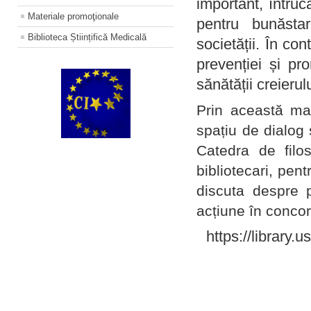
important, întruc
Materiale promoţionale
pentru bunăstar
Biblioteca Științifică Medicală
societății. În con
prevenției și pr
sănătății creierul
Prin această ma
spațiu de dialog 
Catedra de filo
bibliotecari, pent
discuta despre p
acțiune în concord
https://library.