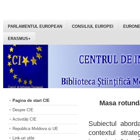
PARLAMENTUL EUROPEAN
CONSILIUL EUROPEI
EURON
ERASMUS+
Pagina de start CIE
Masa rotundă
Despre CIE
Activități CIE
Subiectul aborda
Republica Moldova și UE
contextul strat
Link-uri utile