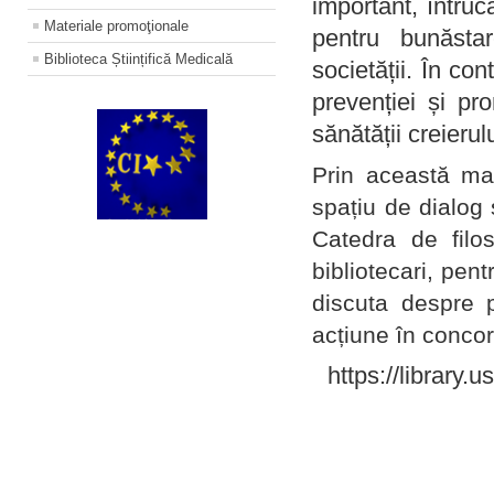
important, întruc
Materiale promoţionale
pentru bunăstar
Biblioteca Științifică Medicală
societății. În con
prevenției și pr
sănătății creierul
Prin această ma
spațiu de dialog 
Catedra de filo
bibliotecari, pent
discuta despre p
acțiune în concord
https://library.