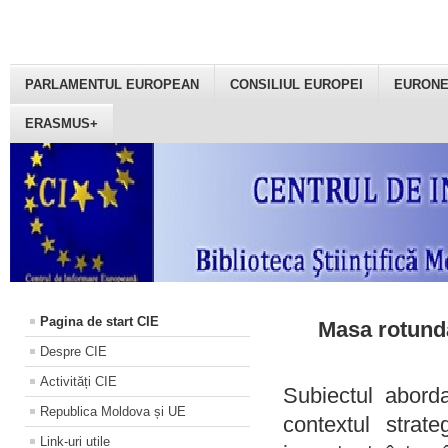
PARLAMENTUL EUROPEAN
CONSILIUL EUROPEI
EURON
ERASMUS+
Pagina de start CIE
Masa rotundă
Despre CIE
Activități CIE
Subiectul aborda
Republica Moldova și UE
contextul strat
Link-uri utile