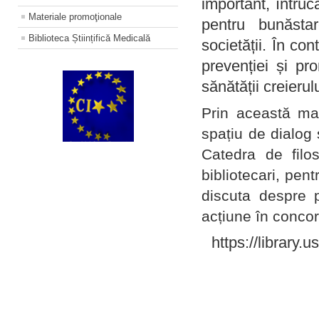
important, întruc
Materiale promoţionale
pentru bunăstar
Biblioteca Științifică Medicală
societății. În con
prevenției și pr
sănătății creierul
Prin această ma
spațiu de dialog 
Catedra de filo
bibliotecari, pent
discuta despre p
acțiune în concord
https://library.