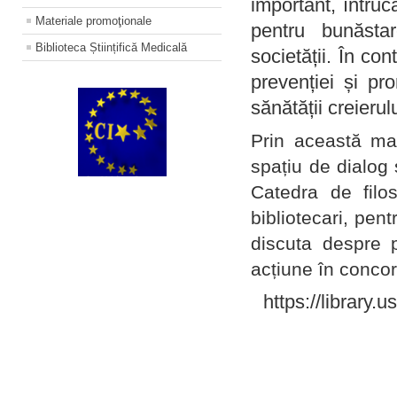
important, întruc
Materiale promoţionale
pentru bunăstar
Biblioteca Științifică Medicală
societății. În con
prevenției și pr
sănătății creierul
Prin această ma
spațiu de dialog 
Catedra de filo
bibliotecari, pent
discuta despre p
acțiune în concord
https://library.