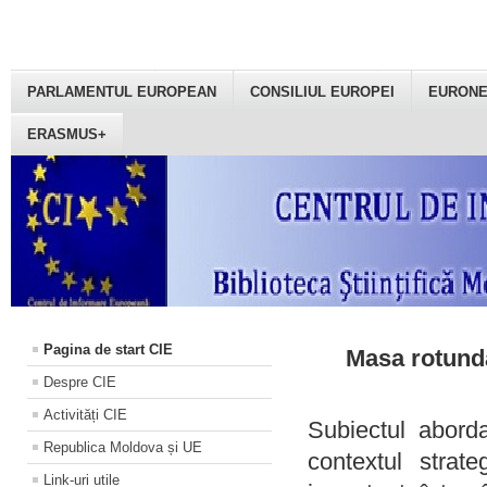
PARLAMENTUL EUROPEAN
CONSILIUL EUROPEI
EURON
ERASMUS+
Pagina de start CIE
Masa rotundă
Despre CIE
Activități CIE
Subiectul aborda
Republica Moldova și UE
contextul strat
Link-uri utile