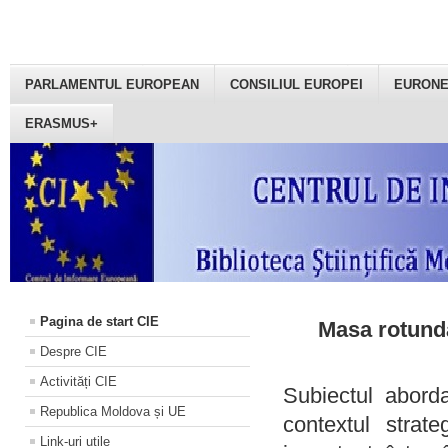
PARLAMENTUL EUROPEAN
CONSILIUL EUROPEI
EURON
ERASMUS+
Pagina de start CIE
Masa rotundă
Despre CIE
Activități CIE
Subiectul aborda
Republica Moldova și UE
contextul strat
Link-uri utile