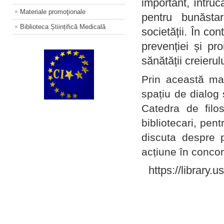
important, întruc
Materiale promoţionale
pentru bunăstar
Biblioteca Științifică Medicală
societății. În con
prevenției și pr
sănătății creierul
Prin această ma
spațiu de dialog 
Catedra de filo
bibliotecari, pent
discuta despre p
acțiune în concord
https://library.