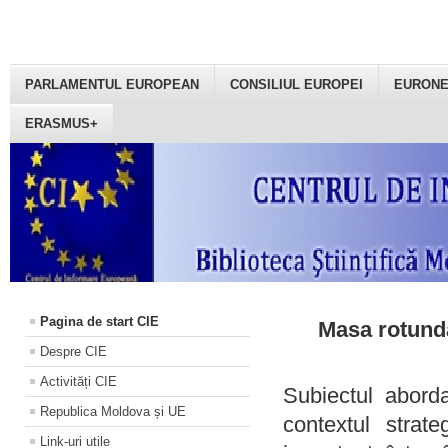
PARLAMENTUL EUROPEAN
CONSILIUL EUROPEI
EURON
ERASMUS+
Pagina de start CIE
Masa rotundă
Despre CIE
Activități CIE
Subiectul aborda
Republica Moldova și UE
contextul strat
Link-uri utile