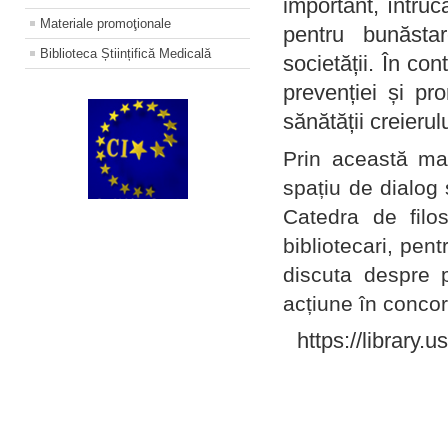
important, întruc
Materiale promoţionale
pentru bunăstar
Biblioteca Științifică Medicală
societății. În con
prevenției și pr
sănătății creierul
Prin această ma
spațiu de dialog 
Catedra de filo
bibliotecari, pent
discuta despre p
acțiune în concord
https://library.