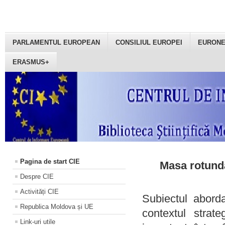
PARLAMENTUL EUROPEAN
CONSILIUL EUROPEI
EURON
ERASMUS+
Pagina de start CIE
Masa rotundă
Despre CIE
Activități CIE
Subiectul aborda
Republica Moldova și UE
contextul strat
Link-uri utile