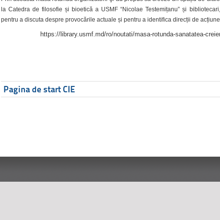
la Catedra de filosofie și bioetică a USMF “Nicolae Testemițanu” și bibliotecari,
pentru a discuta despre provocările actuale și pentru a identifica direcții de acțiune
https://library.usmf.md/ro/noutati/masa-rotunda-sanatatea-creier
Pagina de start CIE