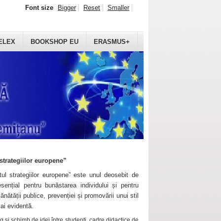
Font size
Bigger
Reset
Smaller
ELEX
BOOKSHOP EU
ERASMUS+
strategiilor europene”
ul strategiilor europene” este unul deosebit de
sențial pentru bunăstarea individului și pentru
ănătății publice, prevenției și promovării unui stil
mai evidentă.
 și schimb de idei între studenți, cadre didactice de