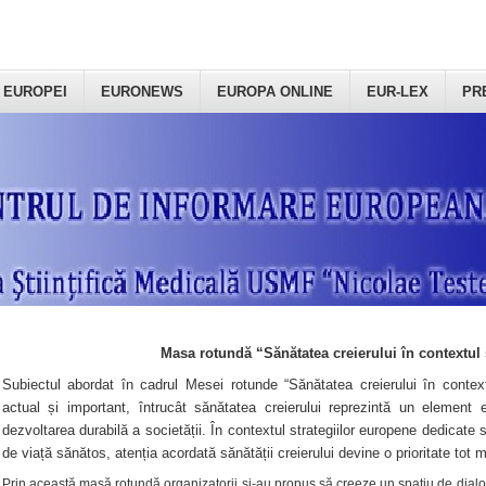
 EUROPEI
EURONEWS
EUROPA ONLINE
EUR-LEX
PR
Masa rotundă “Sănătatea creierului în contextul 
Subiectul abordat în cadrul Mesei rotunde “Sănătatea creierului în context
actual și important, întrucât sănătatea creierului reprezintă un element e
dezvoltarea durabilă a societății. În contextul strategiilor europene dedicate s
de viață sănătos, atenția acordată sănătății creierului devine o prioritate tot 
Prin această masă rotundă organizatorii şi-au propus să creeze un spațiu de dialog