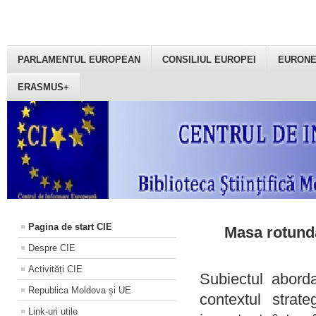
PARLAMENTUL EUROPEAN
CONSILIUL EUROPEI
EURON
ERASMUS+
Pagina de start CIE
Masa rotundă
Despre CIE
Activități CIE
Subiectul aborda
Republica Moldova și UE
contextul strat
Link-uri utile