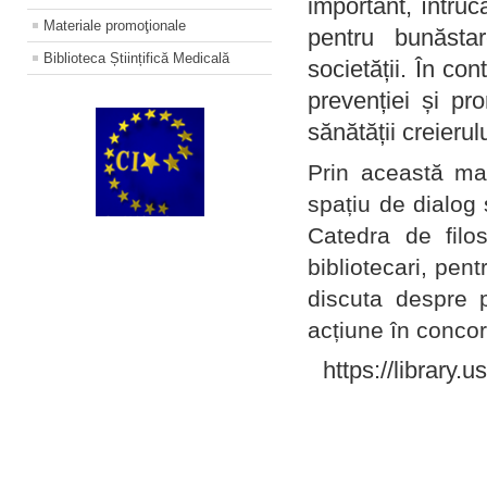
important, întruc
Materiale promoţionale
pentru bunăstar
Biblioteca Științifică Medicală
societății. În con
prevenției și pr
sănătății creierul
Prin această ma
spațiu de dialog 
Catedra de filo
bibliotecari, pent
discuta despre p
acțiune în concord
https://library.