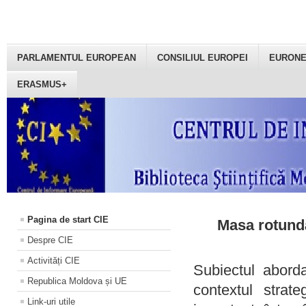
PARLAMENTUL EUROPEAN
CONSILIUL EUROPEI
EURON
ERASMUS+
Pagina de start CIE
Masa rotundă
Despre CIE
Activități CIE
Subiectul aborda
Republica Moldova și UE
contextul strat
Link-uri utile