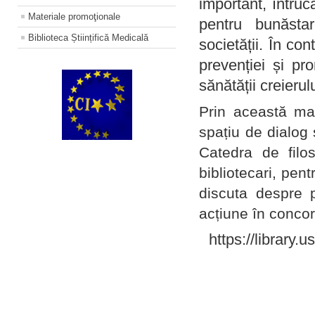
important, întruc
Materiale promoţionale
pentru bunăstar
Biblioteca Științifică Medicală
societății. În con
prevenției și pr
sănătății creierul
Prin această ma
spațiu de dialog 
Catedra de filo
bibliotecari, pent
discuta despre p
acțiune în concord
https://library.