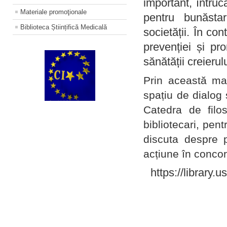
important, întruc
Materiale promoţionale
pentru bunăstar
Biblioteca Științifică Medicală
societății. În con
prevenției și pr
sănătății creierul
Prin această ma
spațiu de dialog 
Catedra de filo
bibliotecari, pent
discuta despre p
acțiune în concord
https://library.