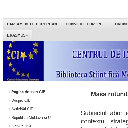
PARLAMENTUL EUROPEAN
CONSILIUL EUROPEI
EURON
ERASMUS+
Pagina de start CIE
Masa rotundă
Despre CIE
Activități CIE
Subiectul aborda
Republica Moldova și UE
contextul strat
Link-uri utile