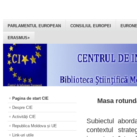
PARLAMENTUL EUROPEAN
CONSILIUL EUROPEI
EURON
ERASMUS+
Pagina de start CIE
Masa rotundă
Despre CIE
Activități CIE
Subiectul aborda
Republica Moldova și UE
contextul strat
Link-uri utile