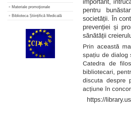
important, întruc
Materiale promoţionale
pentru bunăstar
Biblioteca Științifică Medicală
societății. În con
prevenției și pr
sănătății creierul
Prin această ma
spațiu de dialog 
Catedra de filo
bibliotecari, pent
discuta despre p
acțiune în concord
https://library.