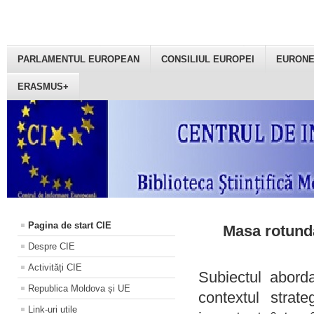
PARLAMENTUL EUROPEAN
CONSILIUL EUROPEI
EURON
ERASMUS+
Pagina de start CIE
Masa rotundă
Despre CIE
Activități CIE
Subiectul aborda
Republica Moldova și UE
contextul strat
Link-uri utile