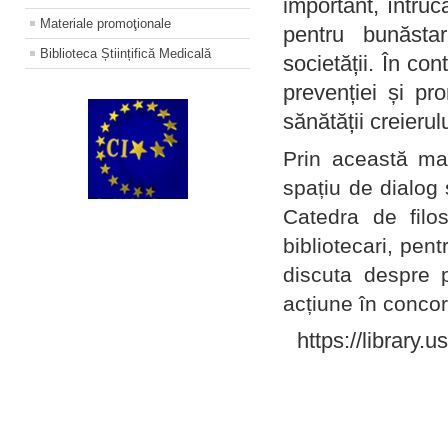
important, întruc
Materiale promoţionale
pentru bunăstar
Biblioteca Științifică Medicală
societății. În con
prevenției și pr
sănătății creierul
Prin această ma
spațiu de dialog 
Catedra de filo
bibliotecari, pent
discuta despre p
acțiune în concord
https://library.