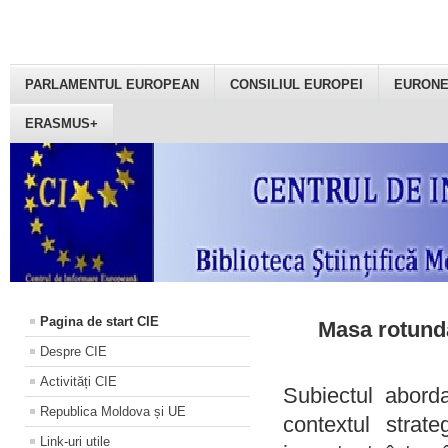
PARLAMENTUL EUROPEAN
CONSILIUL EUROPEI
EURON
ERASMUS+
Pagina de start CIE
Masa rotundă
Despre CIE
Activități CIE
Subiectul aborda
Republica Moldova și UE
contextul strat
Link-uri utile