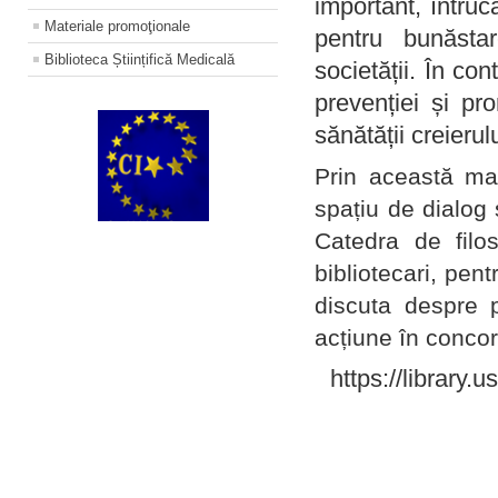
important, întruc
Materiale promoţionale
pentru bunăstar
Biblioteca Științifică Medicală
societății. În con
prevenției și pr
sănătății creierul
Prin această ma
spațiu de dialog 
Catedra de filo
bibliotecari, pent
discuta despre p
acțiune în concord
https://library.