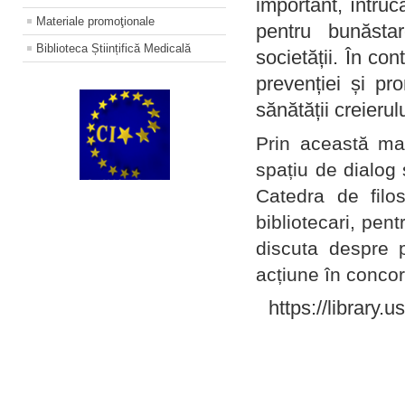
important, întruc
Materiale promoţionale
pentru bunăstar
Biblioteca Științifică Medicală
societății. În con
prevenției și pr
sănătății creierul
Prin această ma
spațiu de dialog 
Catedra de filo
bibliotecari, pent
discuta despre p
acțiune în concord
https://library.