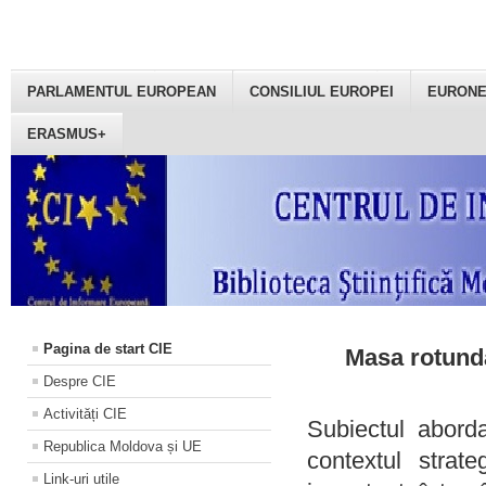
PARLAMENTUL EUROPEAN
CONSILIUL EUROPEI
EURON
ERASMUS+
Pagina de start CIE
Masa rotundă
Despre CIE
Activități CIE
Subiectul aborda
Republica Moldova și UE
contextul strat
Link-uri utile