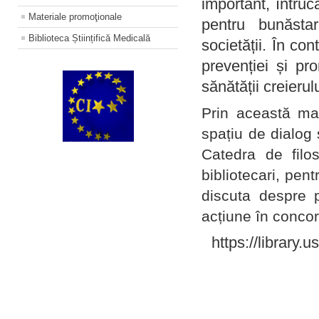
important, întruc
Materiale promoţionale
pentru bunăstar
Biblioteca Științifică Medicală
societății. În con
prevenției și pr
sănătății creierul
Prin această ma
spațiu de dialog 
Catedra de filo
bibliotecari, pent
discuta despre p
acțiune în concord
https://library.