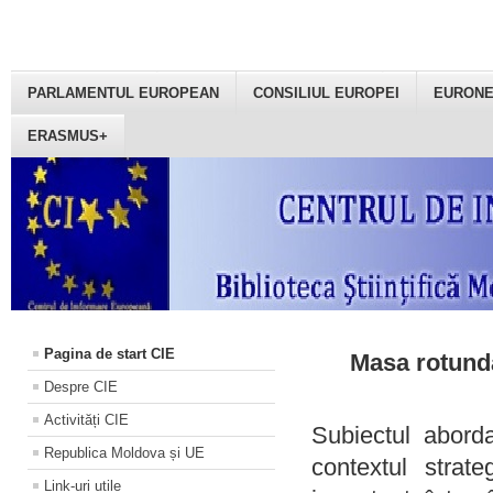
PARLAMENTUL EUROPEAN
CONSILIUL EUROPEI
EURON
ERASMUS+
Pagina de start CIE
Masa rotundă
Despre CIE
Activități CIE
Subiectul aborda
Republica Moldova și UE
contextul strat
Link-uri utile