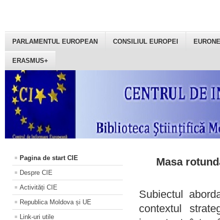
PARLAMENTUL EUROPEAN
CONSILIUL EUROPEI
EURON
ERASMUS+
Pagina de start CIE
Masa rotundă
Despre CIE
Activități CIE
Subiectul aborda
Republica Moldova și UE
contextul strat
Link-uri utile