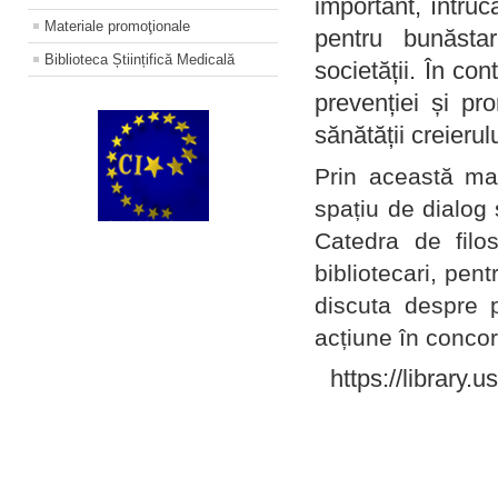
important, întruc
Materiale promoţionale
pentru bunăstar
Biblioteca Științifică Medicală
societății. În con
prevenției și pr
sănătății creierul
Prin această ma
spațiu de dialog 
Catedra de filo
bibliotecari, pent
discuta despre p
acțiune în concord
https://library.