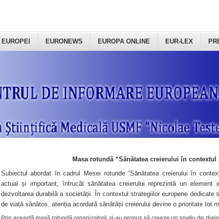
 EUROPEI
EURONEWS
EUROPA ONLINE
EUR-LEX
PR
Masa rotundă “Sănătatea creierului în contextul 
Subiectul abordat în cadrul Mesei rotunde “Sănătatea creierului în context
actual și important, întrucât sănătatea creierului reprezintă un element e
dezvoltarea durabilă a societății. În contextul strategiilor europene dedicate s
de viață sănătos, atenția acordată sănătății creierului devine o prioritate tot 
Prin această masă rotundă organizatorii şi-au propus să creeze un spațiu de dialog