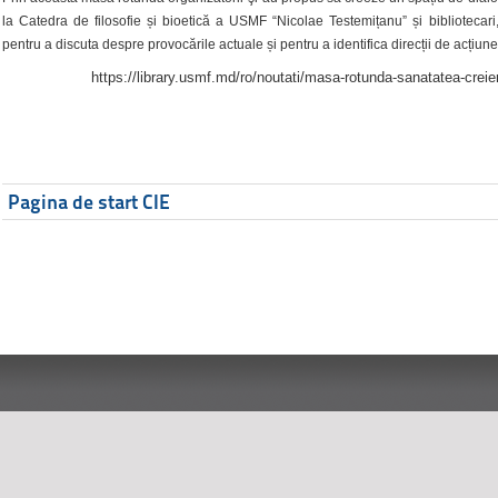
la Catedra de filosofie și bioetică a USMF “Nicolae Testemițanu” și bibliotecari,
pentru a discuta despre provocările actuale și pentru a identifica direcții de acțiune
https://library.usmf.md/ro/noutati/masa-rotunda-sanatatea-creier
Pagina de start CIE