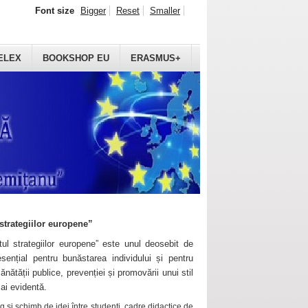
Font size
Bigger
Reset
Smaller
ELEX
BOOKSHOP EU
ERASMUS+
strategiilor europene”
ul strategiilor europene” este unul deosebit de
sențial pentru bunăstarea individului și pentru
ănătății publice, prevenției și promovării unui stil
mai evidentă.
 și schimb de idei între studenți, cadre didactice de