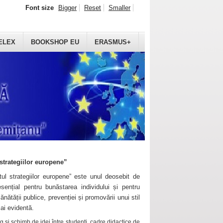
Font size
Bigger
Reset
Smaller
ELEX
BOOKSHOP EU
ERASMUS+
strategiilor europene”
ul strategiilor europene” este unul deosebit de
sențial pentru bunăstarea individului și pentru
ănătății publice, prevenției și promovării unui stil
mai evidentă.
 și schimb de idei între studenți, cadre didactice de