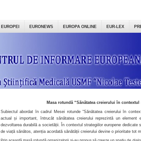
 EUROPEI
EURONEWS
EUROPA ONLINE
EUR-LEX
PR
Masa rotundă “Sănătatea creierului în contextul 
Subiectul abordat în cadrul Mesei rotunde “Sănătatea creierului în context
actual și important, întrucât sănătatea creierului reprezintă un element e
dezvoltarea durabilă a societății. În contextul strategiilor europene dedicate s
de viață sănătos, atenția acordată sănătății creierului devine o prioritate tot 
Prin această masă rotundă organizatorii şi-au propus să creeze un spațiu de dialog