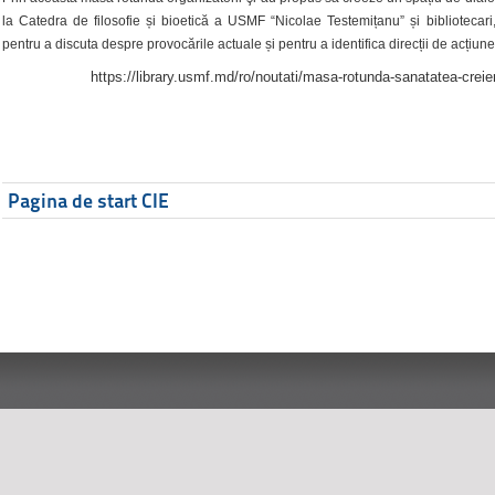
la Catedra de filosofie și bioetică a USMF “Nicolae Testemițanu” și bibliotecari,
pentru a discuta despre provocările actuale și pentru a identifica direcții de acțiune
https://library.usmf.md/ro/noutati/masa-rotunda-sanatatea-creier
Pagina de start CIE