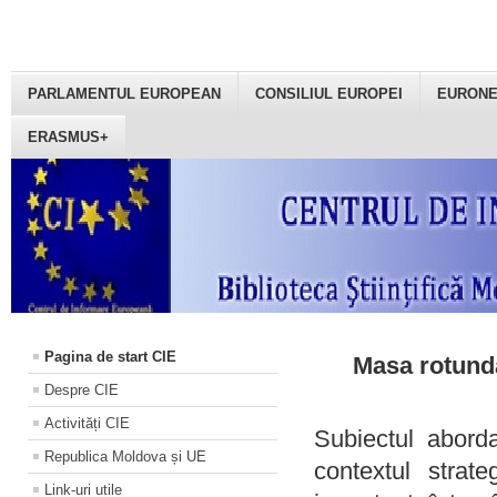
PARLAMENTUL EUROPEAN
CONSILIUL EUROPEI
EURON
ERASMUS+
Pagina de start CIE
Masa rotundă
Despre CIE
Activități CIE
Subiectul aborda
Republica Moldova și UE
contextul strat
Link-uri utile