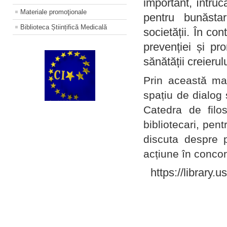
important, întruc
Materiale promoţionale
pentru bunăstar
Biblioteca Științifică Medicală
societății. În con
prevenției și pr
sănătății creierul
Prin această ma
spațiu de dialog 
Catedra de filo
bibliotecari, pent
discuta despre p
acțiune în concord
https://library.