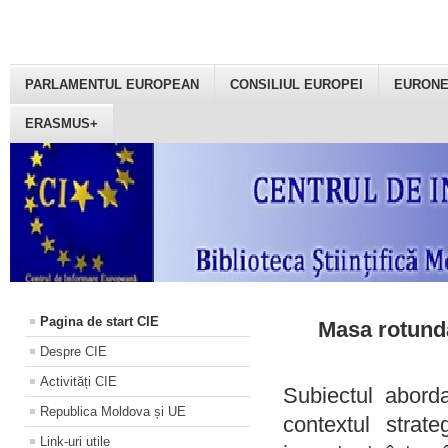
PARLAMENTUL EUROPEAN
CONSILIUL EUROPEI
EURON
ERASMUS+
Pagina de start CIE
Masa rotundă
Despre CIE
Activități CIE
Subiectul aborda
Republica Moldova și UE
contextul strat
Link-uri utile