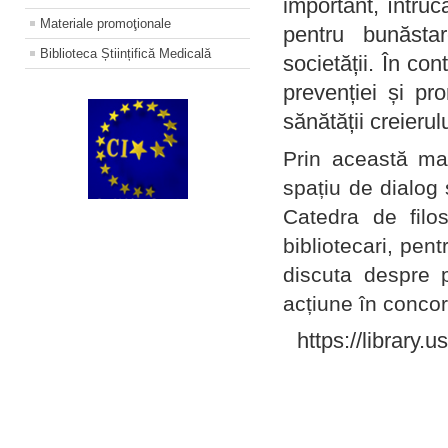
important, întruc
Materiale promoţionale
pentru bunăstar
Biblioteca Științifică Medicală
societății. În con
prevenției și pr
sănătății creierul
Prin această ma
spațiu de dialog 
Catedra de filo
bibliotecari, pent
discuta despre p
acțiune în concord
https://library.