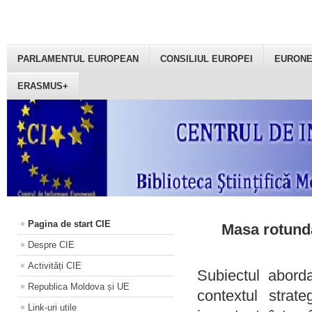
PARLAMENTUL EUROPEAN
CONSILIUL EUROPEI
EURON
ERASMUS+
Pagina de start CIE
Masa rotundă
Despre CIE
Activități CIE
Subiectul aborda
Republica Moldova și UE
contextul strat
Link-uri utile