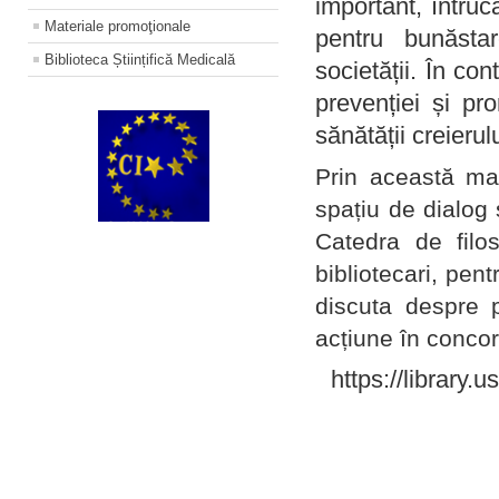
important, întruc
Materiale promoţionale
pentru bunăstar
Biblioteca Științifică Medicală
societății. În con
prevenției și pr
sănătății creierul
Prin această ma
spațiu de dialog 
Catedra de filo
bibliotecari, pent
discuta despre p
acțiune în concord
https://library.