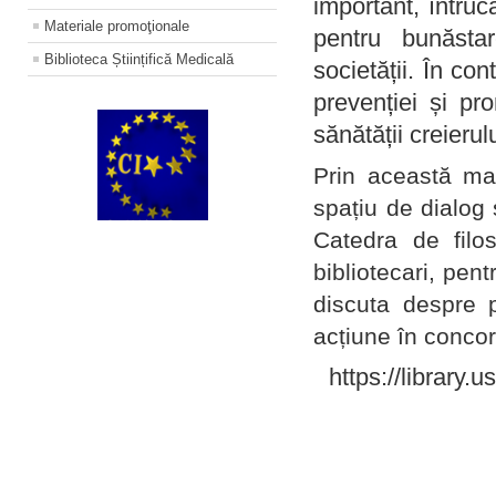
important, întruc
Materiale promoţionale
pentru bunăstar
Biblioteca Științifică Medicală
societății. În con
prevenției și pr
sănătății creierul
Prin această ma
spațiu de dialog 
Catedra de filo
bibliotecari, pent
discuta despre p
acțiune în concord
https://library.