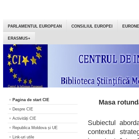
PARLAMENTUL EUROPEAN
CONSILIUL EUROPEI
EURON
ERASMUS+
Pagina de start CIE
Masa rotundă
Despre CIE
Activități CIE
Subiectul aborda
Republica Moldova și UE
contextul strat
Link-uri utile