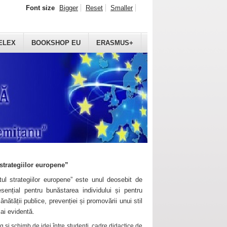
Font size
Bigger
Reset
Smaller
ELEX
BOOKSHOP EU
ERASMUS+
strategiilor europene”
ul strategiilor europene” este unul deosebit de
sențial pentru bunăstarea individului și pentru
ănătății publice, prevenției și promovării unui stil
mai evidentă.
 și schimb de idei între studenți, cadre didactice de