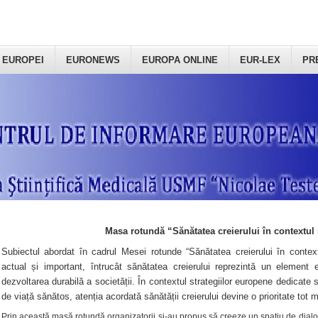
 EUROPEI
EURONEWS
EUROPA ONLINE
EUR-LEX
PR
Masa rotundă “Sănătatea creierului în contextul 
Subiectul abordat în cadrul Mesei rotunde “Sănătatea creierului în context
actual și important, întrucât sănătatea creierului reprezintă un element e
dezvoltarea durabilă a societății. În contextul strategiilor europene dedicate s
de viață sănătos, atenția acordată sănătății creierului devine o prioritate tot 
Prin această masă rotundă organizatorii şi-au propus să creeze un spațiu de dialog