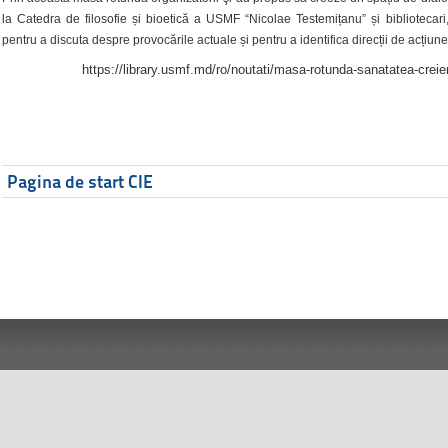
la Catedra de filosofie și bioetică a USMF “Nicolae Testemițanu” și bibliotecari,
pentru a discuta despre provocările actuale și pentru a identifica direcții de acțiune
https://library.usmf.md/ro/noutati/masa-rotunda-sanatatea-creier
Pagina de start CIE