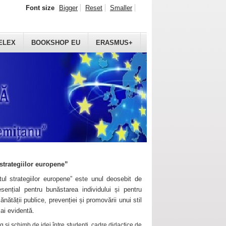
Font size
Bigger
Reset
Smaller
ELEX
BOOKSHOP EU
ERASMUS+
strategiilor europene”
ul strategiilor europene” este unul deosebit de
sențial pentru bunăstarea individului și pentru
ănătății publice, prevenției și promovării unui stil
mai evidentă.
 și schimb de idei între studenți, cadre didactice de