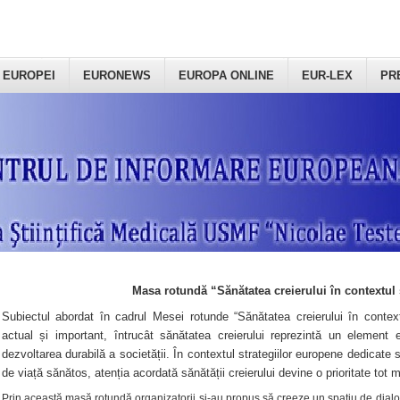
 EUROPEI
EURONEWS
EUROPA ONLINE
EUR-LEX
PR
Masa rotundă “Sănătatea creierului în contextul 
Subiectul abordat în cadrul Mesei rotunde “Sănătatea creierului în context
actual și important, întrucât sănătatea creierului reprezintă un element e
dezvoltarea durabilă a societății. În contextul strategiilor europene dedicate s
de viață sănătos, atenția acordată sănătății creierului devine o prioritate tot 
Prin această masă rotundă organizatorii şi-au propus să creeze un spațiu de dialog