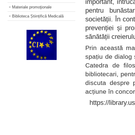
important, întruc
Materiale promoţionale
pentru bunăstar
Biblioteca Științifică Medicală
societății. În con
prevenției și pr
sănătății creierul
Prin această ma
spațiu de dialog 
Catedra de filo
bibliotecari, pent
discuta despre p
acțiune în concord
https://library.