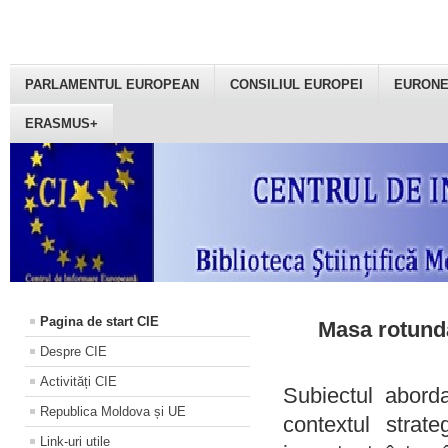
PARLAMENTUL EUROPEAN
CONSILIUL EUROPEI
EURON
ERASMUS+
Pagina de start CIE
Masa rotundă
Despre CIE
Activități CIE
Subiectul aborda
Republica Moldova și UE
contextul strat
Link-uri utile