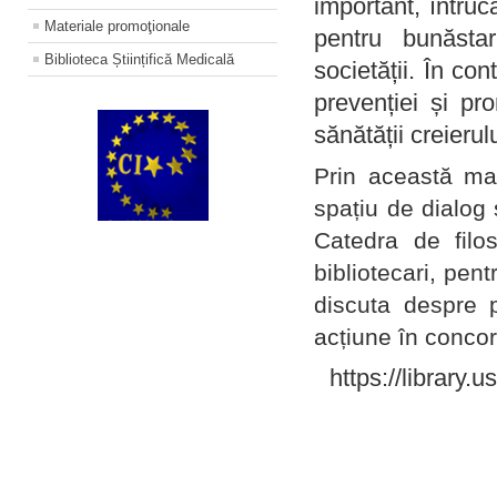
important, întruc
Materiale promoţionale
pentru bunăstar
Biblioteca Științifică Medicală
societății. În con
prevenției și pr
sănătății creierul
Prin această ma
spațiu de dialog 
Catedra de filo
bibliotecari, pent
discuta despre p
acțiune în concord
https://library.