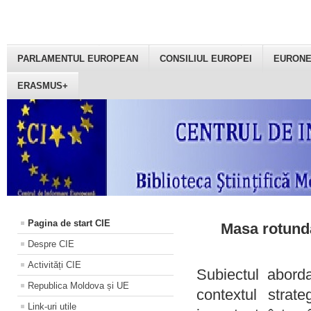
PARLAMENTUL EUROPEAN
CONSILIUL EUROPEI
EURON
ERASMUS+
Pagina de start CIE
Masa rotundă
Despre CIE
Activități CIE
Subiectul aborda
Republica Moldova și UE
contextul strat
Link-uri utile