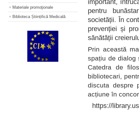
important, întruc
Materiale promoţionale
pentru bunăstar
Biblioteca Științifică Medicală
societății. În con
prevenției și pr
sănătății creierul
Prin această ma
spațiu de dialog 
Catedra de filo
bibliotecari, pent
discuta despre p
acțiune în concord
https://library.