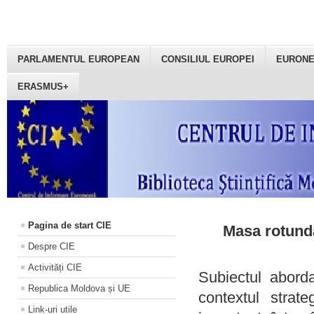
PARLAMENTUL EUROPEAN
CONSILIUL EUROPEI
EURON
ERASMUS+
Pagina de start CIE
Masa rotundă
Despre CIE
Activități CIE
Subiectul aborda
Republica Moldova și UE
contextul strat
Link-uri utile