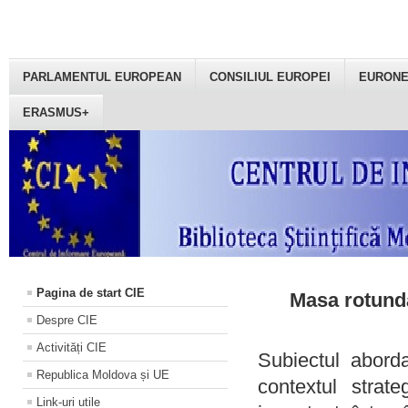
PARLAMENTUL EUROPEAN
CONSILIUL EUROPEI
EURON
ERASMUS+
Pagina de start CIE
Masa rotundă
Despre CIE
Activități CIE
Subiectul aborda
Republica Moldova și UE
contextul strat
Link-uri utile