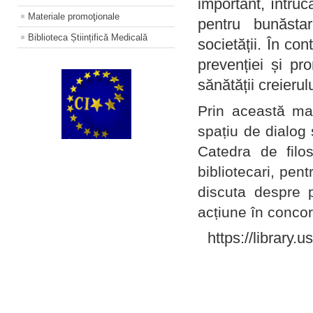
important, întruc
Materiale promoţionale
pentru bunăstar
Biblioteca Științifică Medicală
societății. În con
prevenției și pr
sănătății creierul
Prin această ma
spațiu de dialog 
Catedra de filo
bibliotecari, pent
discuta despre p
acțiune în concord
https://library.