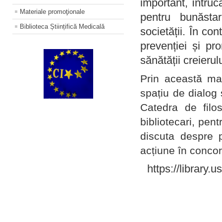
important, întruc
Materiale promoţionale
pentru bunăstar
Biblioteca Științifică Medicală
societății. În con
prevenției și pr
sănătății creierul
Prin această ma
spațiu de dialog 
Catedra de filo
bibliotecari, pent
discuta despre p
acțiune în concord
https://library.