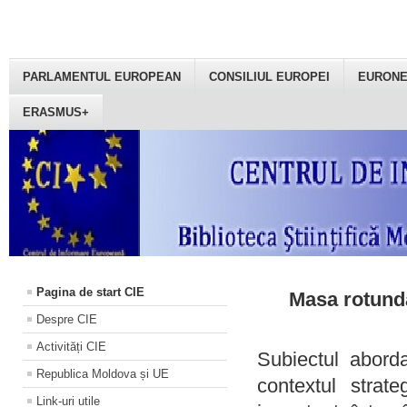
PARLAMENTUL EUROPEAN
CONSILIUL EUROPEI
EURON
ERASMUS+
Pagina de start CIE
Masa rotundă
Despre CIE
Activități CIE
Subiectul aborda
Republica Moldova și UE
contextul strat
Link-uri utile